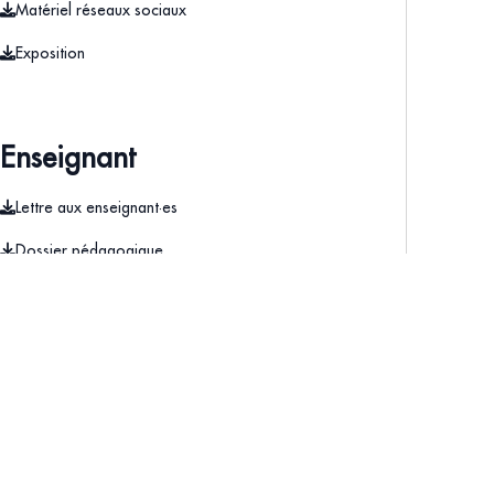
Matériel réseaux sociaux
Exposition
Enseignant
Lettre aux enseignant·es
Dossier pédagogique
Livret d'activités
Bibliographie
Éveil sonore