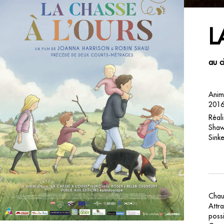
L
au c
Anim
2016
Réali
Shaw,
Sinke
Chaus
Attr
possi