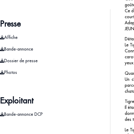
goûte
Ce dé
court
Presse
Adapt
JEUN
Affiche
Déta
Le Ti
Bande-annonce
Conn
carot
Dossier de presse
yeux 
Photos
Quan
Un c
parco
chat
Exploitant
Tigre
Il ét
dorm
Bande-annonce DCP
des t
Le Ti