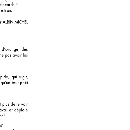
 placards ?
e trois
par ALBIN MICHEL
s d’orange, des
 ne pas avoir les
ide, qui rugit,
qu’un tout petit
 plus de le voir
vail et déploie
r !
4’