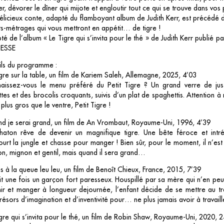
r, dévorer le dîner qui mijote et engloutir tout ce qui se trouve dans vos
licieux conte, adapté du flamboyant album de Judith Kerr, est précédé d
s-métrages qui vous mettront en appétit… de tigre !
é de l’album « Le Tigre qui s’invita pour le thé » de Judith Kerr publié 
ESSE
ils du programme :
gre sur la table, un film de Kariem Saleh, Allemagne, 2025, 4’03
aissez-vous le menu préféré du Petit Tigre ? Un grand verre de ju
tes et des brocolis croquants, suivis d’un plat de spaghettis. Attention à
plus gros que le ventre, Petit Tigre !
d je serai grand, un film de An Vrombaut, Royaume-Uni, 1996, 4’39
haton rêve de devenir un magnifique tigre. Une bête féroce et intrép
urt la jungle et chasse pour manger ! Bien sûr, pour le moment, il n’est 
on, mignon et gentil, mais quand il sera grand…
s à la queue leu leu, un film de Benoît Chieux, France, 2015, 7’39
ait une fois un garçon fort paresseux. Houspillé par sa mère qui n’en peut
ir et manger à longueur dejournée, l’enfant décide de se mettre au tra
résors d’imagination et d’inventivité pour… ne plus jamais avoir à travaille
gre qui s’invita pour le thé, un film de Robin Shaw, Royaume-Uni, 2020, 2