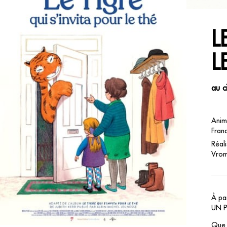
L
L
au c
Anim
Franc
Réali
Vrom
À par
UN 
Que f