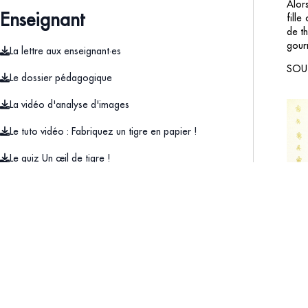
Alor
Enseignant
fille
de t
gour
La lettre aux enseignant·es
SOUT
Le dossier pédagogique
La vidéo d'analyse d'images
Le tuto vidéo : Fabriquez un tigre en papier !
Le quiz Un œil de tigre !
Le masque de tigre à imprimer