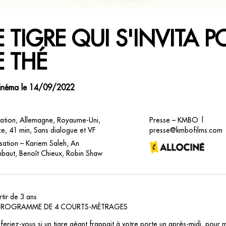
E TIGRE QUI S'INVITA 
E THÉ
inéma le 14/09/2022
ation, Allemagne, Royaume-Uni,
Presse – KMBO |
e, 41 min, Sans dialogue et VF
presse@kmbofilms.com
sation – Kariem Saleh, An
baut, Benoît Chieux, Robin Shaw
tir de 3 ans
PROGRAMME DE 4 COURTS-MÉTRAGES
eriez-vous si un tigre géant frappait à votre porte un après-midi, pour 