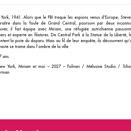
York, 1941. Alors que le FBI traque les espions venus d’Europe, Steve
araître dans la foule de Grand Central, poursuivi par deux inconn
ouver, il fait équipe avec Miriam, une réfugiée autrichienne passi
iers et experte en filatures. De Central Park à la Statue de la Liberté, 
tent la piste du disparu. Mais au fil de leur enquête, ils découvrent qu
vaste se trame dans l’ombre de la ville.
7 ans.
w York, Miriam et moi – 2027 – Folivari / Mélusine Studio / Tcha
erman