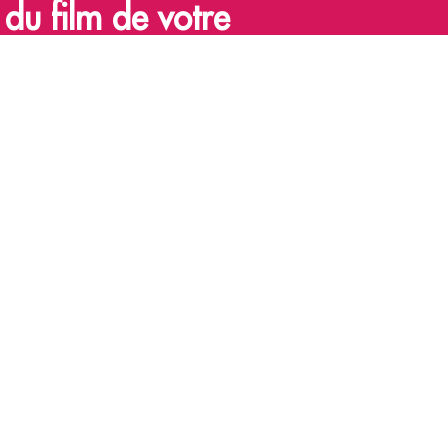
du film de votre
ma grâce à l’éducation à l’image, faire
ma ! Le saviez-vous ? Tous les films de
a de votre choix, quand vous le voulez.