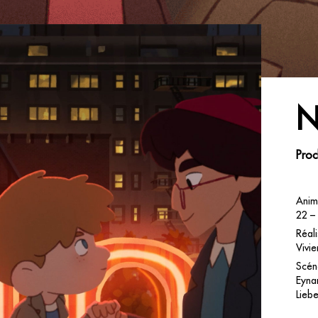
N
Proc
Anim
22 –
Réal
Vivi
Scén
Eynar
Lieb