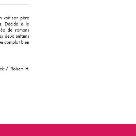
n voit son père
us. Décidé à le
onnée de romans
les deux enfants
’un complot bien
ck / Robert H.