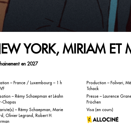
EW YORK, MIRIAM ET 
hainement en 2027
ation – France / Luxembourg – 1 h
Production – Folivari, Mé
 VF
Tchack
isation – Rémy Schaepman et Léahn
Presse – Laurence Gran
er-Chapas
Fröchen
ariste(s) – Rémy Schaepman, Marie
Visa (en cours)
d, Olivier Legrand, Robert H.
erman