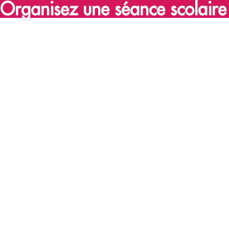
Organisez une séance scolaire 
choix !
Prolonger une thématique abordée en classe, éveiller les enfants au ciné
une sortie culturelle, il y a tant de raisons d’emmener ses élèves au ciné
Little KMBO sont accessibles sur demande pour une séance dans le ciném
Nous contacter
Découvrez le catalogue de KMBO