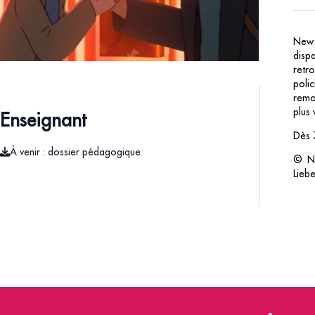
New 
disp
retr
polic
remon
plus 
Enseignant
Dès 
À venir : dossier pédagogique
© Ne
Lieb